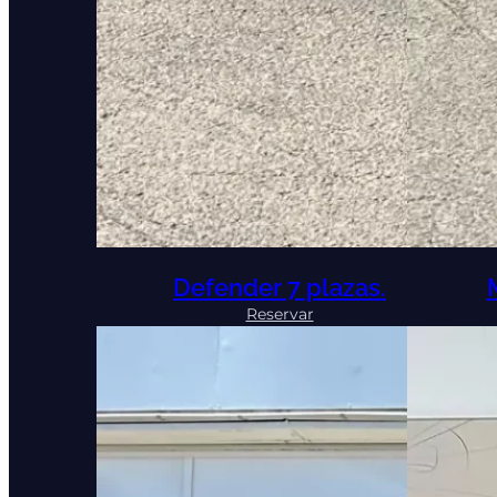
Defender 7 plazas.
:
Reservar
Defender
7
plazas.