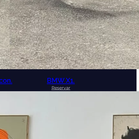
con.
BMW X1.
:
Reservar
BMW
er
X1.
.