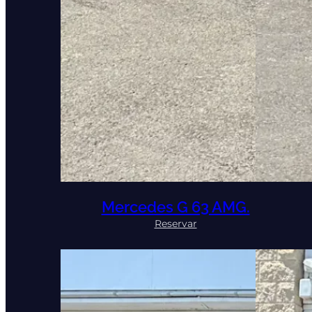
Mercedes G 63 AMG.
:
Reservar
Mercedes
G
63
AMG.