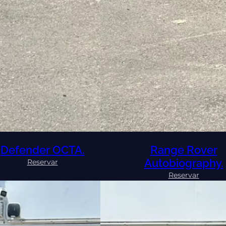
Defender OCTA.
Range Rover
Autobiography.
:
Reservar
Defender
:
Reservar
OCTA.
Range
Rover
Autobio