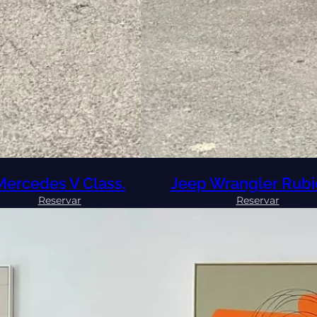
Mercedes V Class.
Jeep Wrangler Rubi
:
:
Reservar
Reservar
Mercedes
Jeep
V
Wrangl
Class.
Rubicon