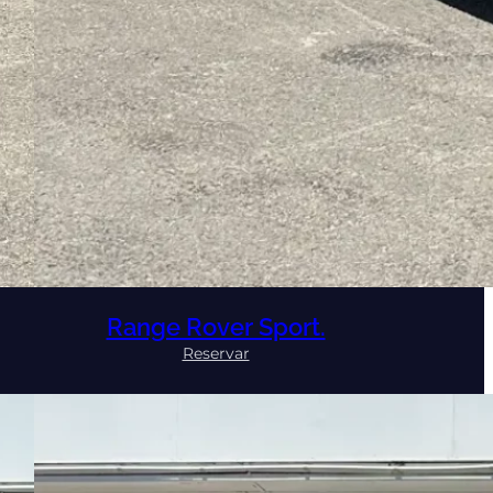
Range Rover Sport.
:
Reservar
Range
Rover
Sport.
graphy.