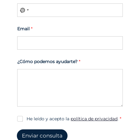
Email
*
¿Cómo podemos ayudarte?
*
A
He leído y acepto la
política de privacidad
.
*
c
u
e
Enviar consulta
r