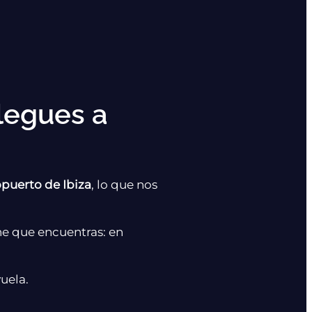
legues a
opuerto de Ibiza
, lo que nos
he que encuentras: en
uela.